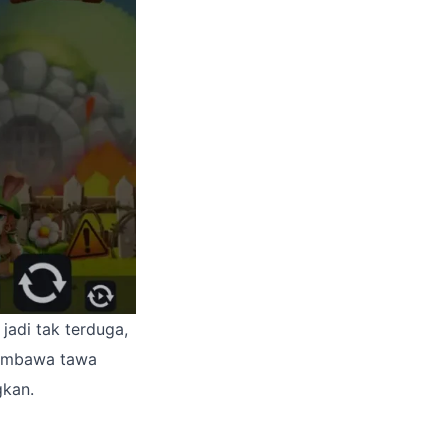
jadi tak terduga,
membawa tawa
gkan.