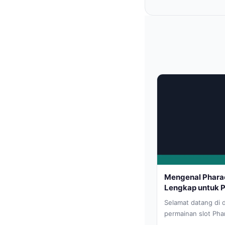
Mengenal Pharao
Lengkap untuk P
Selamat datang di d
permainan slot Pha
baru memulai petual