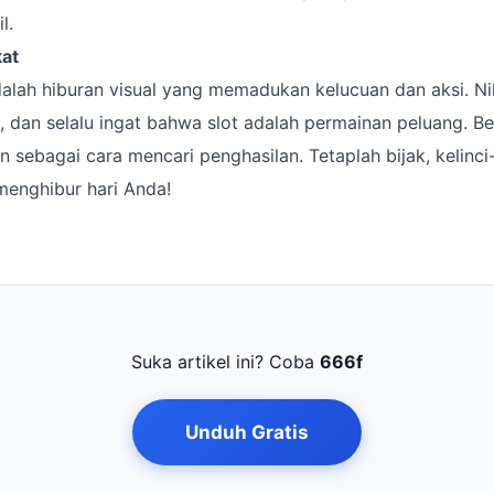
l.
at
dalah hiburan visual yang memadukan kelucuan dan aksi. N
, dan selalu ingat bahwa slot adalah permainan peluang. B
 sebagai cara mencari penghasilan. Tetaplah bijak, kelinci-
menghibur hari Anda!
Suka artikel ini? Coba
666f
Unduh Gratis