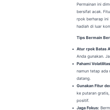
Permainan ini dim
bersifat acak. Fi
rpok berharap ini
hadiah di luar kom
Tips Bermain Be
Atur rpok Batas 
Anda gunakan. Ja
Pahami Volatilitas
namun tetap ada r
datang.
Gunakan Fitur de
ke putaran gratis
positif.
Jaga Fokus:
Berma