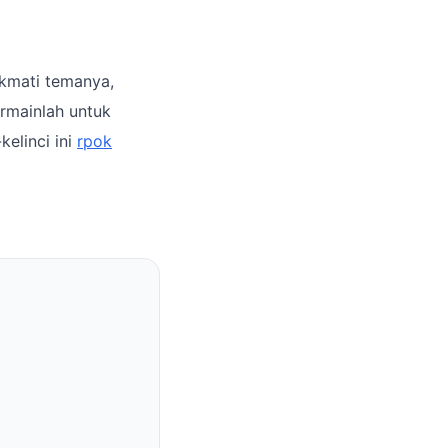
ikmati temanya,
ermainlah untuk
kelinci ini
rpok