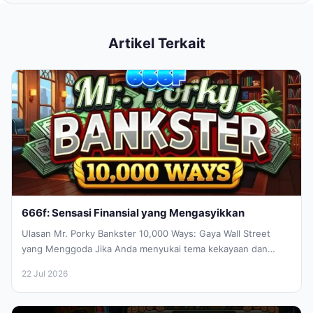
Artikel Terkait
666f: Sensasi Finansial yang Mengasyikkan
Ulasan Mr. Porky Bankster 10,000 Ways: Gaya Wall Street
yang Menggoda Jika Anda menyukai tema kekayaan dan
karakter babi yang...
22 Jul 2026